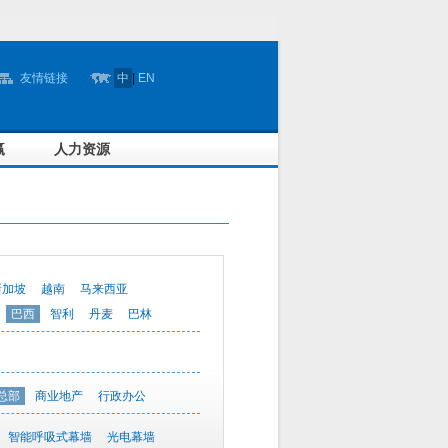
友情链接
中
|
EN
赢
人力资源
新加坡
越南
马来西亚
巴西
智利
丹麦
巴林
总部
商业地产
行政办公
智能呼吸式幕墙
光电幕墙