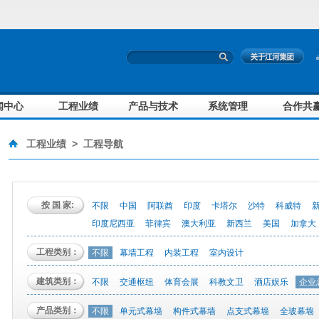
闻中心
工程业绩
产品与技术
系统管理
合作共
工程业绩
>
工程导航
按 国 家:
不限
中国
阿联酋
印度
卡塔尔
沙特
科威特
印度尼西亚
菲律宾
澳大利亚
新西兰
美国
加拿大
工程类别：
不限
幕墙工程
内装工程
室内设计
建筑类别：
不限
交通枢纽
体育会展
科教文卫
酒店娱乐
企业
产品类别：
不限
单元式幕墙
构件式幕墙
点支式幕墙
全玻幕墙