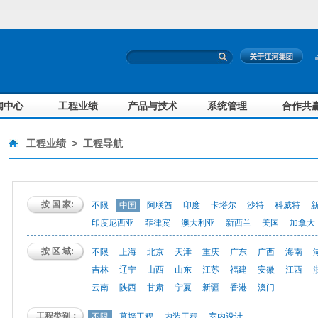
闻中心
工程业绩
产品与技术
系统管理
合作共
工程业绩
>
工程导航
按 国 家:
不限
中国
阿联酋
印度
卡塔尔
沙特
科威特
印度尼西亚
菲律宾
澳大利亚
新西兰
美国
加拿大
按 区 域:
不限
上海
北京
天津
重庆
广东
广西
海南
吉林
辽宁
山西
山东
江苏
福建
安徽
江西
云南
陕西
甘肃
宁夏
新疆
香港
澳门
工程类别：
不限
幕墙工程
内装工程
室内设计