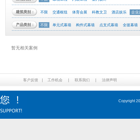
建筑类别：
不限
交通枢纽
体育会展
科教文卫
酒店娱乐
企业
产品类别：
不限
单元式幕墙
构件式幕墙
点支式幕墙
全玻幕墙
暂无相关案例
客户反馈
|
工作机会
|
联系我们
|
法律声明
Copyrig