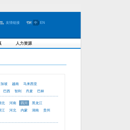
友情链接
中
|
EN
赢
人力资源
新加坡
越南
马来西亚
巴西
智利
丹麦
巴林
湖北
河南
四川
黑龙江
浙江
河北
内蒙
湖南
贵州