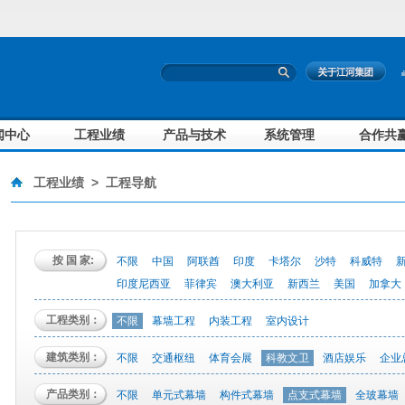
闻中心
工程业绩
产品与技术
系统管理
合作共
工程业绩
>
工程导航
按 国 家:
不限
中国
阿联酋
印度
卡塔尔
沙特
科威特
印度尼西亚
菲律宾
澳大利亚
新西兰
美国
加拿大
工程类别：
不限
幕墙工程
内装工程
室内设计
建筑类别：
不限
交通枢纽
体育会展
科教文卫
酒店娱乐
企业
产品类别：
不限
单元式幕墙
构件式幕墙
点支式幕墙
全玻幕墙