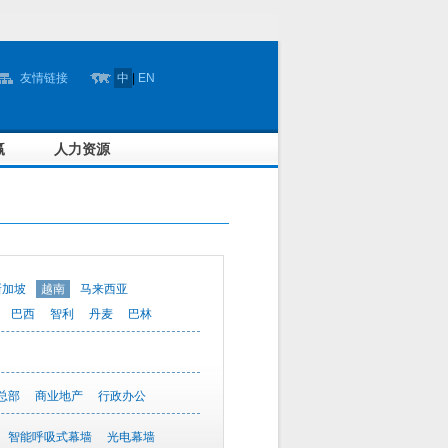
友情链接
中
|
EN
赢
人力资源
新加坡
越南
马来西亚
巴西
智利
丹麦
巴林
总部
商业地产
行政办公
智能呼吸式幕墙
光电幕墙