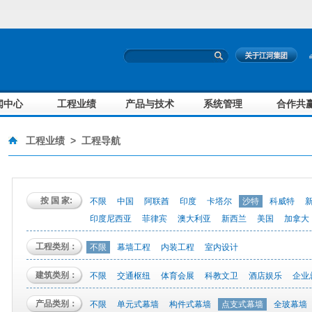
闻中心
工程业绩
产品与技术
系统管理
合作共
工程业绩
>
工程导航
按 国 家:
不限
中国
阿联酋
印度
卡塔尔
沙特
科威特
印度尼西亚
菲律宾
澳大利亚
新西兰
美国
加拿大
工程类别：
不限
幕墙工程
内装工程
室内设计
建筑类别：
不限
交通枢纽
体育会展
科教文卫
酒店娱乐
企业
产品类别：
不限
单元式幕墙
构件式幕墙
点支式幕墙
全玻幕墙