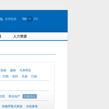
友情链接
中
|
EN
赢
人力资源
新加坡
越南
马来西亚
巴西
智利
丹麦
巴林
总部
商业地产
行政办公
智能呼吸式幕墙
光电幕墙