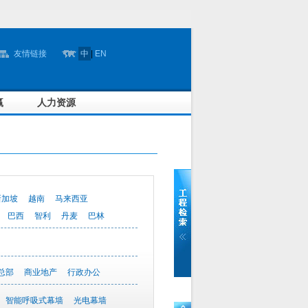
友情链接
中
|
EN
赢
人力资源
新加坡
越南
马来西亚
巴西
智利
丹麦
巴林
总部
商业地产
行政办公
智能呼吸式幕墙
光电幕墙