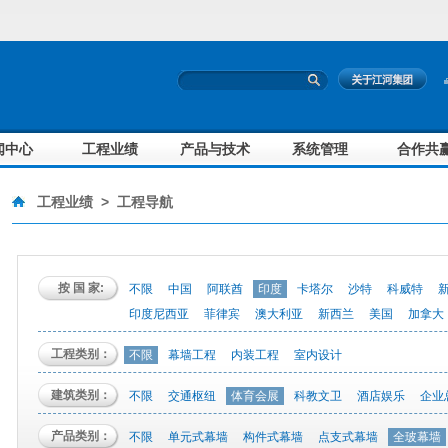
闻中心
工程业绩
产品与技术
系统管理
合作共
工程业绩
>
工程导航
按 国 家:
不限
中国
阿联酋
印度
卡塔尔
沙特
科威特
印度尼西亚
菲律宾
澳大利亚
新西兰
美国
加拿大
工程类别：
不限
幕墙工程
内装工程
室内设计
建筑类别：
不限
交通枢纽
体育会展
科教文卫
酒店娱乐
企业
产品类别：
不限
单元式幕墙
构件式幕墙
点支式幕墙
全玻幕墙