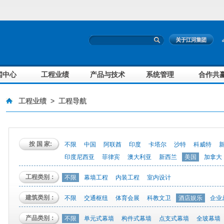
闻中心
工程业绩
产品与技术
系统管理
合作共
工程业绩
>
工程导航
按 国 家:
不限
中国
阿联酋
印度
卡塔尔
沙特
科威特
印度尼西亚
菲律宾
澳大利亚
新西兰
美国
加拿大
工程类别：
不限
幕墙工程
内装工程
室内设计
建筑类别：
不限
交通枢纽
体育会展
科教文卫
酒店娱乐
企业
产品类别：
不限
单元式幕墙
构件式幕墙
点支式幕墙
全玻幕墙