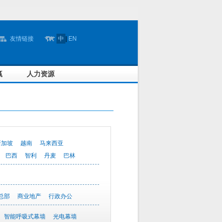
友情链接
中
|
EN
赢
人力资源
新加坡
越南
马来西亚
巴西
智利
丹麦
巴林
总部
商业地产
行政办公
智能呼吸式幕墙
光电幕墙